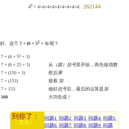
9
262144
4
= 4×4×4×4×4×4×4×4×4:
2
好。这个
7 + (6 × 5
+ 3)
呢？
2
7 + (6 × 5
+ 3)
7 + (6 × 25 + 3)
从
（圆）括号
里开始，再先做
指数
7 + (150 + 3)
然后
乘
7 + (153)
接着
加
7 + 153
做好
括号
后，最后的运算是
加
160
大功告成！
问题1
问题2
问题3
问题4
问题5
问题6
问题7
问题8
问题9
问题