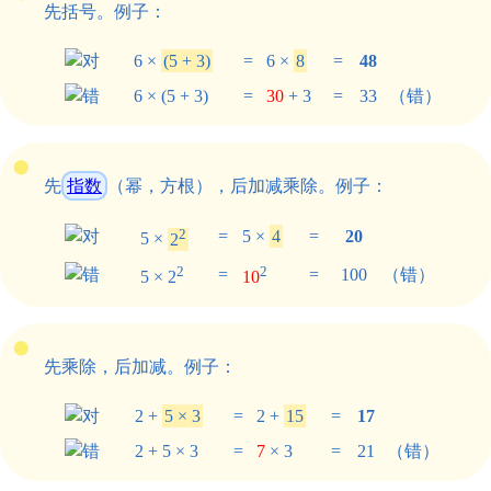
先括号。例子：
6 ×
(5 + 3)
=
6 ×
8
=
48
6 × (5 + 3)
=
30
+ 3
=
33
（错）
先
指数
（幂，方根），后加减乘除。例子：
2
=
5 ×
4
=
20
5 ×
2
2
2
=
=
100
（错）
5 × 2
10
先乘除，后加减。例子：
2 +
5 × 3
=
2 +
15
=
17
2 + 5 × 3
=
7
× 3
=
21
（错）