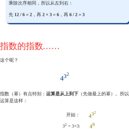
乘除次序相同，所以从左到右：
先
12 / 6 = 2
，再
2 × 3 = 6
，再
6 / 2 = 3
指数的指数……
这个呢？
2
3
4
指数（幂）有点特别：
运算是从上到下
（先做最上的幂）。所以
运算是这样：
2
3
开始：
4
9
2
4
3
= 3×3: