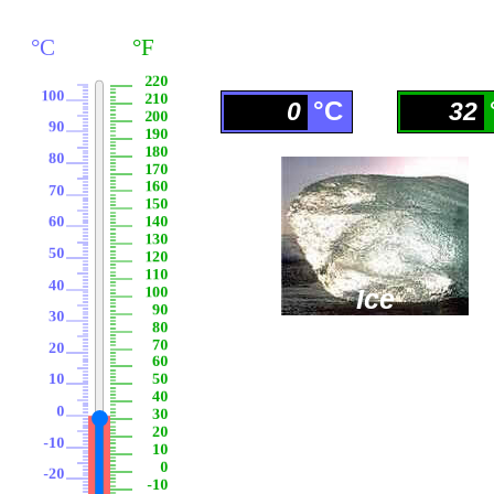
°C
°F
°C
0
32
Ice