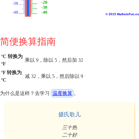
© 2015 MathsIsFun.c
简便换算指南
°C 转换为
乘以 9，除以 5，然后加 32
°F
°F 转换为
减 32，乘以 5，然后除以 9
°C
为什么是这样？去学习
温度换算
。
摄氏歌儿
三十热
二十好