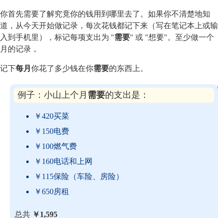
你首先需要了解究竟你的钱用到哪里去了。如果你不清楚地知
道，从今天开始做记录，每次花钱都记下来（写在笔记本上或输
入到手机里），标记每项支出为 "
需要
" 或 "想要"。至少做一个
月的记录，
记下
每月
你花了多少钱在你
需要
的东西上。
例子：小山上个月
需要
的支出是：
￥420买菜
￥150电费
￥100燃气费
￥160电话和上网
￥115保险（车险、房险）
￥650房租
总共
￥1,595