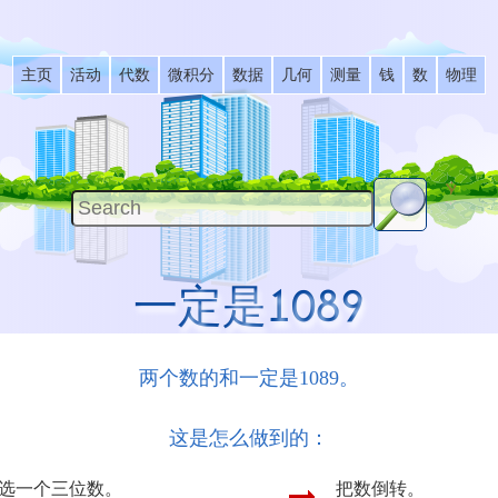
主页
活动
代数
微积分
数据
几何
测量
钱
数
物理
一定是1089
两个数的和一定是1089。
这是怎么做到的：
选一个三位数。
把数倒转。