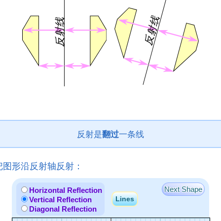
反射是
翻过
一条线
把图形沿反射轴反射：
Next Shape
Horizontal Reflection
Lines
Vertical Reflection
Diagonal Reflection