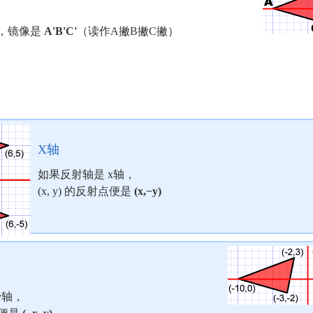
，镜像是
A'B'C'
（读作A撇B撇C撇）
X轴
如果反射轴是 x轴，
(x, y) 的反射点便是
(x,−y)
y轴，