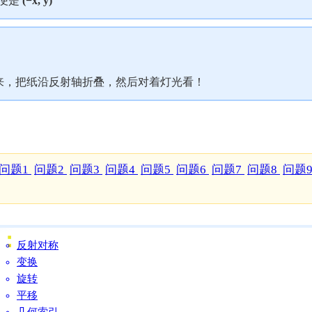
射点便是
(−x, y)
来，把纸沿反射轴折叠，然后对着灯光看！
问题1
问题2
问题3
问题4
问题5
问题6
问题7
问题8
问题
反射对称
变换
旋转
平移
几何索引