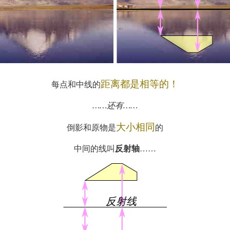
距离都是相等的！
每点和中线的
……还有……
大小相同
倒影和原物是
的
中间的线叫
反射轴
……