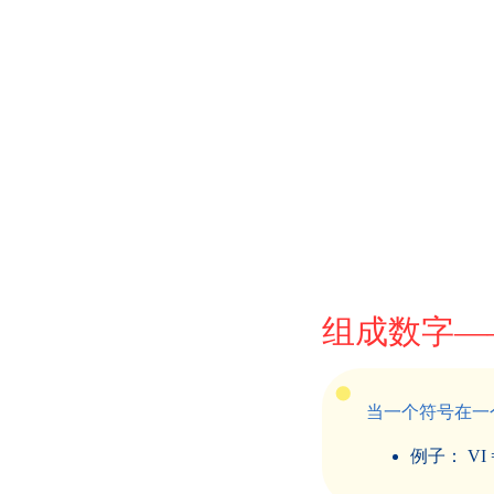
组成数字―
当一个符号在一
例子： VI = V