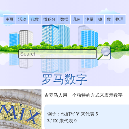
主页
活动
代数
微积分
数据
几何
测量
钱
数
物理
罗马数字
古罗马人用一个独特的方式来表示数字
例子：他们写
V
来代表
5
写
IX
来代表
9