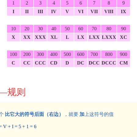
1
2
3
4
5
6
7
8
9
I
II
III
IV
V
VI
VII
VIII
IX
10
20
30
40
50
60
70
80
90
X
XX
XXX
XL
L
LX
LXX
LXXX
XC
100
200
300
400
500
600
700
800
900
C
CC
CCC
CD
D
DC
DCC
DCCC
CM
―规则
个
比它大的符号后面（右边）
，就要
加
上这符号的值
 + I = 5 + 1 = 6