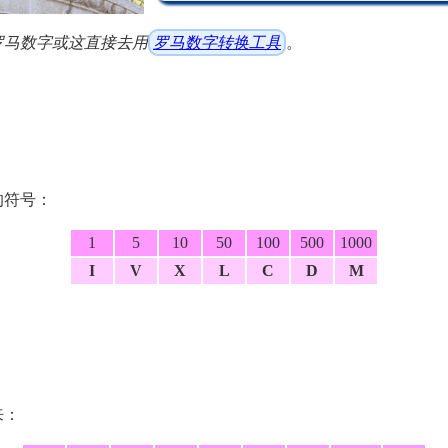
罗马数字或这直接去用
罗马数字转换工具
。
的符号：
1
5
10
50
100
500
1000
I
V
X
L
C
D
M
来：