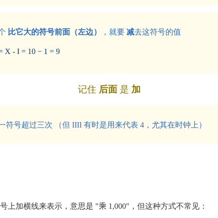
个
比它大的符号前面（左边）
，就要
减
去这符号的值
 - I = 10 − 1 = 9
记住
后面
是
加
符号超过三次 （但 IIII 有时是用来代表 4，尤其在时钟上）
用符号上加横线来表示，意思是 "乘 1,000"，但这种方式不常见：