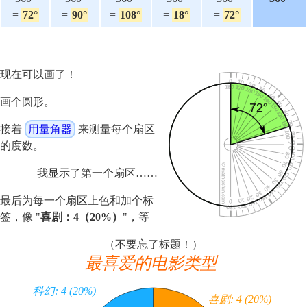
=
72°
=
90°
=
108°
=
18°
=
72°
现在可以画了！
画个圆形。
接着
用量角器
来测量每个扇区
的度数。
我显示了第一个扇区……
最后为每一个扇区上色和加个标
签，像 "
喜剧：4（20%）
"，等
（不要忘了标题！）