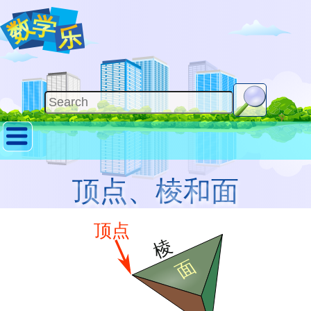
顶点、棱和面